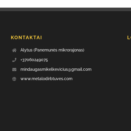
KONTAKTAI
L
Alytus (Panemunės mikrorajonas)
+37060249075
mindaugasmikelkevicius@gmail.com
www.metalodirbtuves.com