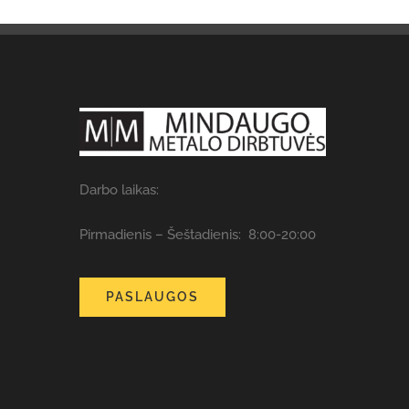
Darbo laikas:
Pirmadienis – Šeštadienis: 8:00-20:00
PASLAUGOS