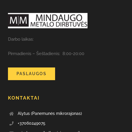
Darbo laikas:
Pirmadienis – Šeštadienis: 8:00-20:00
PASLAUGOS
KONTAKTAI
Alytus (Panemunės mikrorajonas)
+37060249075