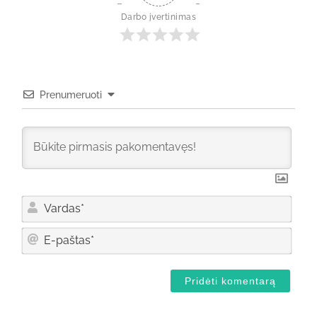
Darbo įvertinimas
Prenumeruoti
Varda
E-
pašta