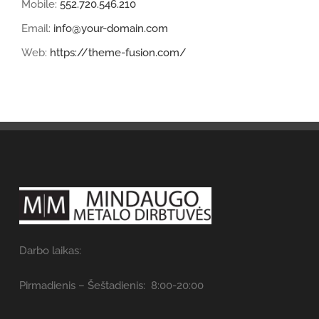
Mobile:
552.720.546.210
Email:
info@your-domain.com
Web:
https://theme-fusion.com/
Darbo laikas:
Pirmadienis – Šeštadienis: 8:00-20:00