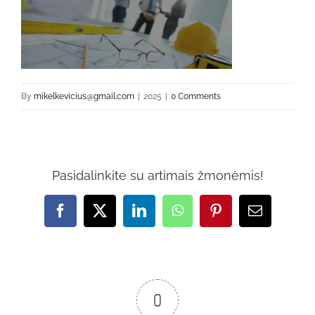
By
mikelkevicius@gmail.com
|
2025
|
0 Comments
Pasidalinkite su artimais žmonėmis!
Facebook
X
LinkedIn
WhatsApp
Pinterest
Email
0