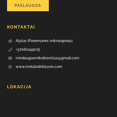
PASLAUGOS
KONTAKTAI
Alytus (Panemunės mikrorajonas)
+37060249075
mindaugasmikelkevicius@gmail.com
www.metalodirbtuves.com
LOKACIJA